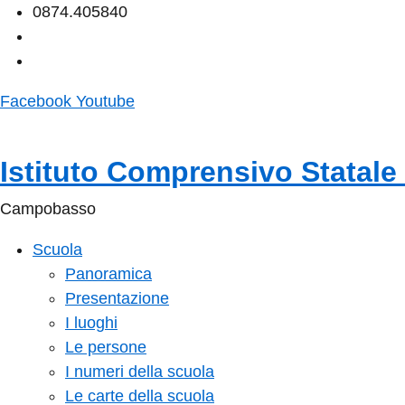
0874.405840
cbic850008@istruzione.it
cbic850008@pec.istruzione.it
Facebook
Youtube
Istituto Comprensivo Statale
Campobasso
Scuola
Panoramica
Presentazione
I luoghi
Le persone
I numeri della scuola
Le carte della scuola