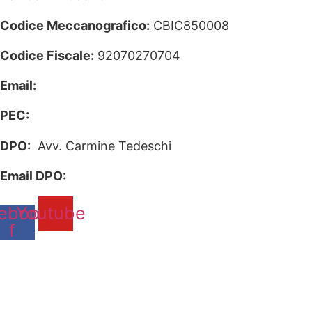
Codice Meccanografico:
CBIC850008
Codice Fiscale:
92070270704
Email:
cbic850008@istruzione.it
PEC:
cbic850008@pec.istruzione.it
DPO:
Avv. Carmine Tedeschi
Email DPO:
carminetedeschi2@gmail.com
ebook-
Youtube
f