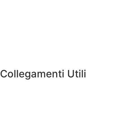
Collegamenti Utili
Contatti
Ministero Istruzione e Merito
Iscrizioni Online
Ufficio Scolastico Regionale